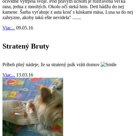
očividne vytrpela svoje. Pod pravým uchom je rozďavená veľká
rana, jedna z mnohých. Okolo očí steká hnis. Deti hádžu do nej
kamene. Šarha vyťahuje z auta kosť s kúskami mäsa, Lusa sa do nej
zahryzne, akoby takú ešte nevidela" .......
Viac...
09.05.16
Stratený Bruty
Príbeh plný nádeje, že sa stratený psík vráti domov
Viac...
13.03.16