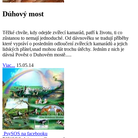
Dúhový most
Těžké chvíle, kdy odejde zvířecí kamarád, patří k životu, ti co
zůstanou to nemají jednoduché. Od dávnověku se tradují příběhy
které vypráví o posledním odloučení zvířecích kamarádů a jejich
lidských přátel,snad mohou dát trochu útěchy. Jedním z nich je
dávná Pověst o Duhovém mostě.....
Viac...
15.05.14
PsySOS na facebooku