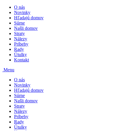
O nás
Novinky
Hľadajú domov
Súrne
Našli domov
Straty
Nálezy
Príbehy
Rady
Útulky
Kontakt
Menu
O nás
Novinky
Hľadajú domov
Súrne
Našli domov
Straty
Nálezy
Príbehy
Rady
Útulky