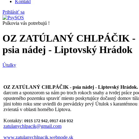
Kontakt
Prihlásiť sa
Psíkovia vás potrebujú !
OZ ZATÚLANÝ CHLPÁČIK -
psia nádej - Liptovský Hrádok
Útulky
OZ ZATÚLANÝ CHLPÁČIK - psia nádej - Liptovský Hrádok.
darcom a sponzorom sa nám po troch rokoch snahy a tvrdej práce po
opusteného pozemku spraviť miesto poskytujúce dočasný domov tú
júni tohto roku sme uviedli do prevádzky prvý Útulok s karanténnou 
zvieratá v oblasti horného Liptova.
Kontakty:
0915 172 942, 0917 416 932
zatulanychlpacik@gmail.com
www.zatulanychlpacik.webnode.sk