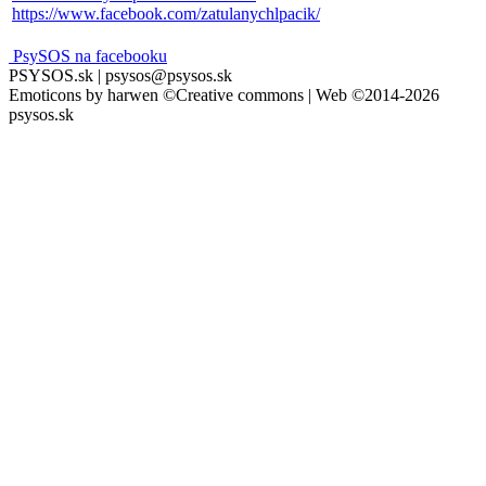
https://www.facebook.com/zatulanychlpacik/
PsySOS na facebooku
PSYSOS.sk | psysos@psysos.sk
Emoticons by harwen ©Creative commons | Web ©2014-2026
psysos.sk