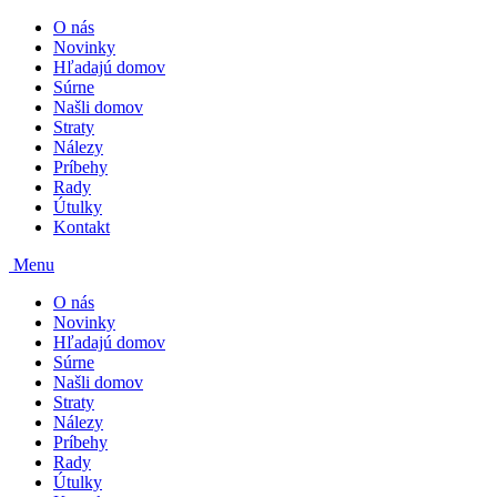
O nás
Novinky
Hľadajú domov
Súrne
Našli domov
Straty
Nálezy
Príbehy
Rady
Útulky
Kontakt
Menu
O nás
Novinky
Hľadajú domov
Súrne
Našli domov
Straty
Nálezy
Príbehy
Rady
Útulky