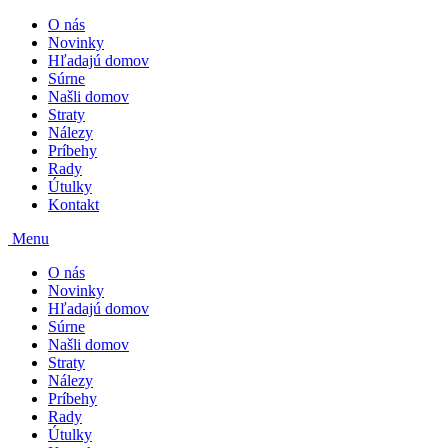
O nás
Novinky
Hľadajú domov
Súrne
Našli domov
Straty
Nálezy
Príbehy
Rady
Útulky
Kontakt
Menu
O nás
Novinky
Hľadajú domov
Súrne
Našli domov
Straty
Nálezy
Príbehy
Rady
Útulky