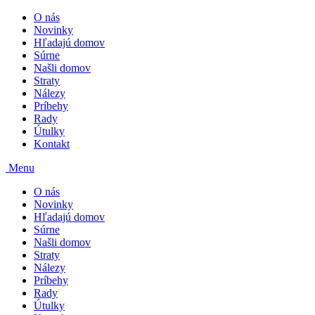
O nás
Novinky
Hľadajú domov
Súrne
Našli domov
Straty
Nálezy
Príbehy
Rady
Útulky
Kontakt
Menu
O nás
Novinky
Hľadajú domov
Súrne
Našli domov
Straty
Nálezy
Príbehy
Rady
Útulky