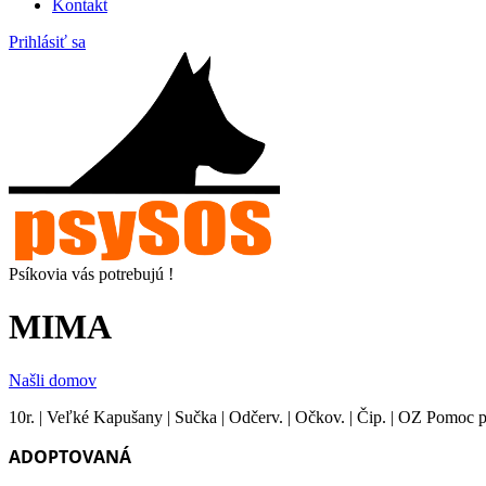
Kontakt
Prihlásiť sa
Psíkovia vás potrebujú !
MIMA
Našli domov
10r. | Veľké Kapušany | Sučka | Odčerv. | Očkov. | Čip. | OZ Pom
ADOPTOVANÁ