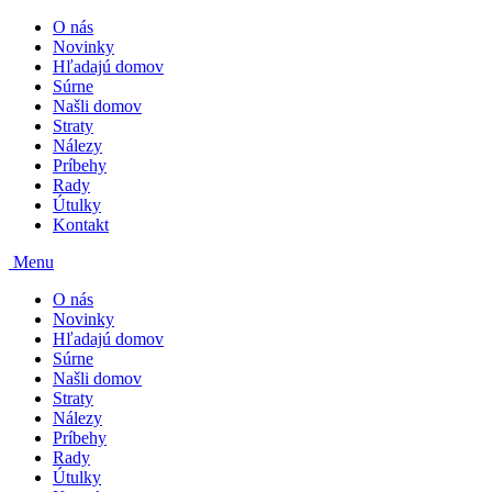
O nás
Novinky
Hľadajú domov
Súrne
Našli domov
Straty
Nálezy
Príbehy
Rady
Útulky
Kontakt
Menu
O nás
Novinky
Hľadajú domov
Súrne
Našli domov
Straty
Nálezy
Príbehy
Rady
Útulky