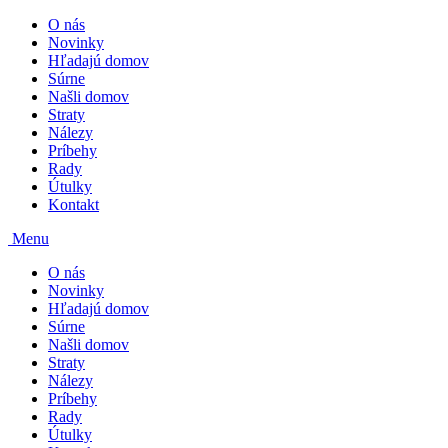
O nás
Novinky
Hľadajú domov
Súrne
Našli domov
Straty
Nálezy
Príbehy
Rady
Útulky
Kontakt
Menu
O nás
Novinky
Hľadajú domov
Súrne
Našli domov
Straty
Nálezy
Príbehy
Rady
Útulky