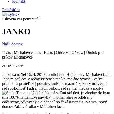
Kontakt
Prihlásiť sa
Psíkovia vás potrebujú !
JANKO
Našli domov
11,5r. | Michalovce | Pes | Kastr. | Odčerv. | Očkov. | Útulok pre
psíkov Michalovce
ADOPTOVANÝ
Janko sa našiel 15. 4. 2017 na ulici Pod Hrádkom v Michalovciach.
Je to mladý cca 2 ročný kríženec ratlíka, malého vzrastu, veľmi
prítulnej a priateľskej povahy. Janko je maznáčik, ktorý má veľmi
rád spoločnosť ľudí aj iných psíkov, rád sa hrá, hladká a mojká
Tento malý dobráčik má veľmi rád deti, je vhodný do bytu
(má 100% hygienické návyky), momentálne je odblšený,
odčervený, očkovaný a o pár dní ho čaká kastrácia. Na svoj nový
domov čaká v útulku v Michalovciach.