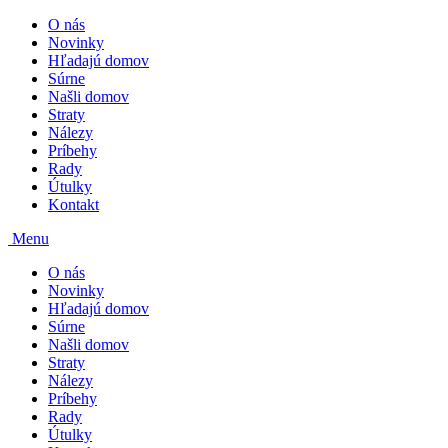
O nás
Novinky
Hľadajú domov
Súrne
Našli domov
Straty
Nálezy
Príbehy
Rady
Útulky
Kontakt
Menu
O nás
Novinky
Hľadajú domov
Súrne
Našli domov
Straty
Nálezy
Príbehy
Rady
Útulky