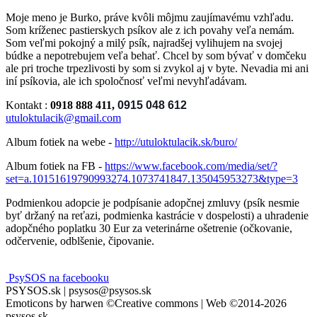
Moje meno je Burko, práve kvôli môjmu zaujímavému vzhľadu.
Som kríženec pastierskych psíkov ale z ich povahy veľa nemám.
Som veľmi pokojný a milý psík, najradšej vylihujem na svojej
búdke a nepotrebujem veľa behať. Chcel by som bývať v domčeku
ale pri troche trpezlivosti by som si zvykol aj v byte. Nevadia mi ani
iní psíkovia, ale ich spoločnosť veľmi nevyhľadávam.
Kontakt :
0918 888 411,
0915 048 612
utuloktulacik@gmail.com
Album fotiek na webe -
http://utuloktulacik.sk/buro/
Album fotiek na FB -
https://www.facebook.com/media/set/?
set=a.10151619790993274.1073741847.135045953273&type=3
Podmienkou adopcie je podpísanie adopčnej zmluvy (psík nesmie
byť držaný na reťazi, podmienka kastrácie v dospelosti) a uhradenie
adopčného poplatku 30 Eur za veterinárne ošetrenie (očkovanie,
odčervenie, odblšenie, čipovanie.
PsySOS na facebooku
PSYSOS.sk | psysos@psysos.sk
Emoticons by harwen ©Creative commons | Web ©2014-2026
psysos.sk