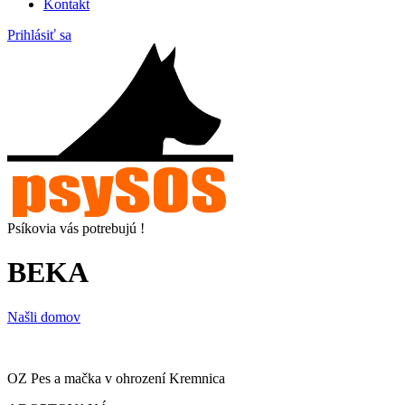
Kontakt
Prihlásiť sa
Psíkovia vás potrebujú !
BEKA
Našli domov
OZ Pes a mačka v ohrození Kremnica