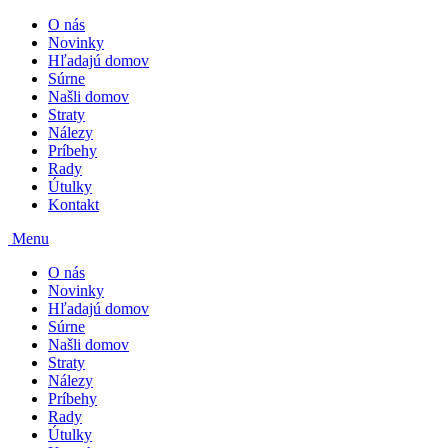
O nás
Novinky
Hľadajú domov
Súrne
Našli domov
Straty
Nálezy
Príbehy
Rady
Útulky
Kontakt
Menu
O nás
Novinky
Hľadajú domov
Súrne
Našli domov
Straty
Nálezy
Príbehy
Rady
Útulky