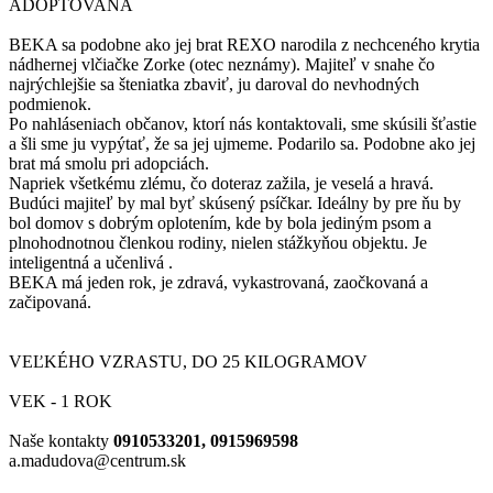
ADOPTOVANÁ
BEKA sa podobne ako jej brat REXO narodila z nechceného krytia
nádhernej vlčiačke Zorke (otec neznámy). Majiteľ v snahe čo
najrýchlejšie sa šteniatka zbaviť, ju daroval do nevhodných
podmienok.
Po nahláseniach občanov, ktorí nás kontaktovali, sme skúsili šťastie
a šli sme ju vypýtať, že sa jej ujmeme. Podarilo sa. Podobne ako jej
brat má smolu pri adopciách.
Napriek všetkému zlému, čo doteraz zažila, je veselá a hravá.
Budúci majiteľ by mal byť skúsený psíčkar. Ideálny by pre ňu by
bol domov s dobrým oplotením, kde by bola jediným psom a
plnohodnotnou členkou rodiny, nielen stážkyňou objektu. Je
inteligentná a učenlivá .
BEKA má jeden rok, je zdravá, vykastrovaná, zaočkovaná a
začipovaná.
VEĽKÉHO VZRASTU, DO 25 KILOGRAMOV
VEK - 1 ROK
Naše kontakty
0910533201, 0915969598
a.madudova@centrum.sk