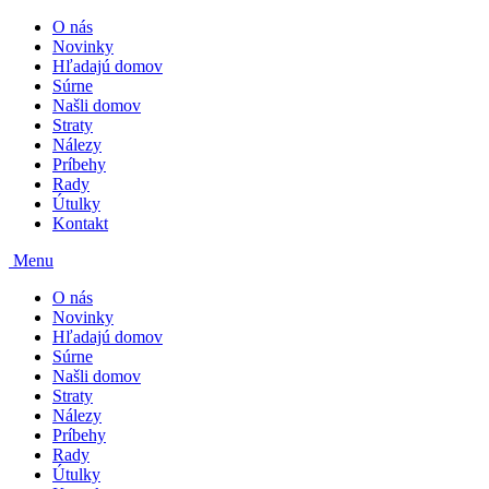
O nás
Novinky
Hľadajú domov
Súrne
Našli domov
Straty
Nálezy
Príbehy
Rady
Útulky
Kontakt
Menu
O nás
Novinky
Hľadajú domov
Súrne
Našli domov
Straty
Nálezy
Príbehy
Rady
Útulky