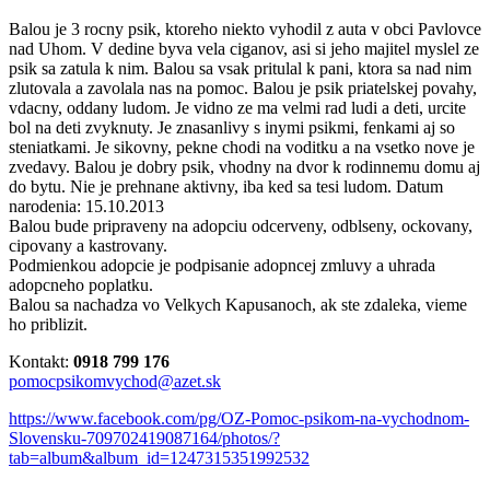
Balou je 3 rocny psik, ktoreho niekto vyhodil z auta v obci Pavlovce
nad Uhom. V dedine byva vela ciganov, asi si jeho majitel myslel ze
psik sa zatula k nim. Balou sa vsak pritulal k pani, ktora sa nad nim
zlutovala a zavolala nas na pomoc. Balou je psik priatelskej povahy,
vdacny, oddany ludom. Je vidno ze ma velmi rad ludi a deti, urcite
bol na deti zvyknuty. Je znasanlivy s inymi psikmi, fenkami aj so
steniatkami. Je sikovny, pekne chodi na voditku a na vsetko nove je
zvedavy. Balou je dobry psik, vhodny na dvor k rodinnemu domu aj
do bytu. Nie je prehnane aktivny, iba ked sa tesi ludom. Datum
narodenia: 15.10.2013
Balou bude pripraveny na adopciu odcerveny, odblseny, ockovany,
cipovany a kastrovany.
Podmienkou adopcie je podpisanie adopncej zmluvy a uhrada
adopcneho poplatku.
Balou sa nachadza vo Velkych Kapusanoch, ak ste zdaleka, vieme
ho priblizit.
Kontakt:
0918 799 176
pomocpsikomvychod@azet.sk
https://www.facebook.com/pg/OZ-Pomoc-psikom-na-vychodnom-
Slovensku-709702419087164/photos/?
tab=album&album_id=1247315351992532