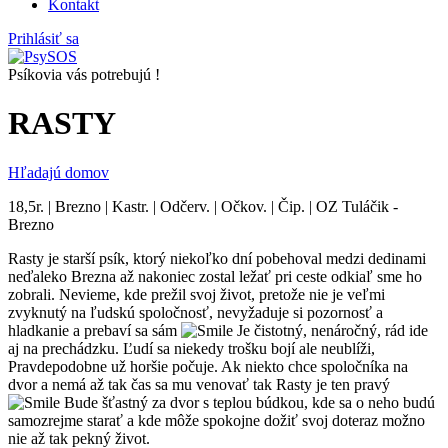
Kontakt
Prihlásiť sa
Psíkovia vás potrebujú !
RASTY
Hľadajú domov
18,5r. | Brezno | Kastr. | Odčerv. | Očkov. | Čip. | OZ Tuláčik -
Brezno
Rasty je starší psík, ktorý niekoľko dní pobehoval medzi dedinami
neďaleko Brezna až nakoniec zostal ležať pri ceste odkiaľ sme ho
zobrali. Nevieme, kde prežil svoj život, pretože nie je veľmi
zvyknutý na ľudskú spoločnosť, nevyžaduje si pozornosť a
hladkanie a prebaví sa sám
Je čistotný, nenáročný, rád ide
aj na prechádzku. Ľudí sa niekedy trošku bojí ale neublíži,
Pravdepodobne už horšie počuje. Ak niekto chce spoločníka na
dvor a nemá až tak čas sa mu venovať tak Rasty je ten pravý
Bude šťastný za dvor s teplou búdkou, kde sa o neho budú
samozrejme starať a kde môže spokojne dožiť svoj doteraz možno
nie až tak pekný život.