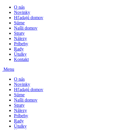
O nás
Novinky
Hľadajú domov
Súrne
Našli domov
Straty
Nálezy
Príbehy
Rady
Útulky
Kontakt
Menu
O nás
Novinky
Hľadajú domov
Súrne
Našli domov
Straty
Nálezy
Príbehy
Rady
Útulky