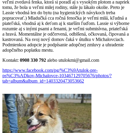
veľmi zvedavá fenka, ktorá si poradí aj s vysokým plotom a napriek
tomu, že bola u veľmi milej rodiny, stále ju lákalo okolie. Preto je
Lassie vhodná len do bytu (na hygienických návykoch treba
popracovať.) Mladučká cca ročná fenočka je veľmi milá, kľudná a
piateľská, vhodná aj k deťom aj k starším ľuďom. Lassie si výborne
rozumie aj s inými psami a fenami, je veľmi submisívna, priateľská
a hravá. Momentálne je odčervená, odblšená, očkovaná, čipovaná a
kastrovaná. Na svoj nový domov čaká v útulku v Michalovciach.
Podmienkou adopcie je podpísanie adopčnej zmluvy a uhradenie
adopčného poplatku mestu.
Kontakt:
0908 330 792
alebo utulokmi@gmail.com
https://www.facebook.com/pg/%C3%9Atulok-pre-
ps%C3%ADkov-Michalovce-103467129705676/photos/?
tab=album&album_id=1403320473053662