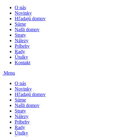
O nás
Novinky
Hľadajú domov
Súrne
Našli domov
Straty
Nálezy
Príbehy
Rady
Útulky
Kontakt
Menu
O nás
Novinky
Hľadajú domov
Súrne
Našli domov
Straty
Nálezy
Príbehy
Rady
Útulky