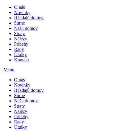
O nás
Novinky
Hľadajú domov
Súrne
Našli domov
Straty
Nálezy
Príbehy
Rady
Útulky
Kontakt
Menu
O nás
Novinky
Hľadajú domov
Súrne
Našli domov
Straty
Nálezy
Príbehy
Rady
Útulky