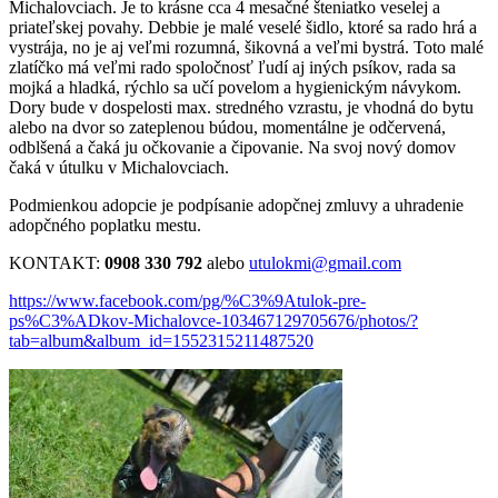
Michalovciach. Je to krásne cca 4 mesačné šteniatko veselej a
priateľskej povahy. Debbie je malé veselé šidlo, ktoré sa rado hrá a
vystrája, no je aj veľmi rozumná, šikovná a veľmi bystrá. Toto malé
zlatíčko má veľmi rado spoločnosť ľudí aj iných psíkov, rada sa
mojká a hladká, rýchlo sa učí povelom a hygienickým návykom.
Dory bude v dospelosti max. stredného vzrastu, je vhodná do bytu
alebo na dvor so zateplenou búdou, momentálne je odčervená,
odblšená a čaká ju očkovanie a čipovanie. Na svoj nový domov
čaká v útulku v Michalovciach.
Podmienkou adopcie je podpísanie adopčnej zmluvy a uhradenie
adopčného poplatku mestu.
KONTAKT:
0908 330 792
alebo
utulokmi@gmail.com
https://www.facebook.com/pg/%C3%9Atulok-pre-
ps%C3%ADkov-Michalovce-103467129705676/photos/?
tab=album&album_id=1552315211487520