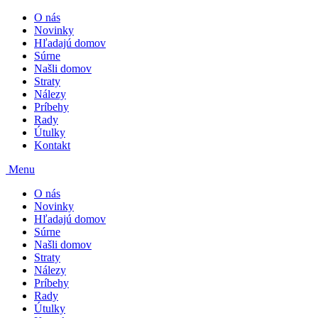
O nás
Novinky
Hľadajú domov
Súrne
Našli domov
Straty
Nálezy
Príbehy
Rady
Útulky
Kontakt
Menu
O nás
Novinky
Hľadajú domov
Súrne
Našli domov
Straty
Nálezy
Príbehy
Rady
Útulky