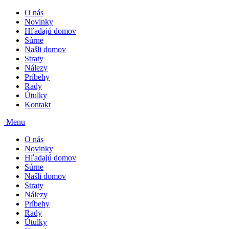
O nás
Novinky
Hľadajú domov
Súrne
Našli domov
Straty
Nálezy
Príbehy
Rady
Útulky
Kontakt
Menu
O nás
Novinky
Hľadajú domov
Súrne
Našli domov
Straty
Nálezy
Príbehy
Rady
Útulky