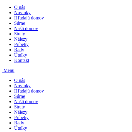
O nás
Novinky
Hľadajú domov
Súrne
Našli domov
Straty
Nálezy
Príbehy
Rady
Útulky
Kontakt
Menu
O nás
Novinky
Hľadajú domov
Súrne
Našli domov
Straty
Nálezy
Príbehy
Rady
Útulky