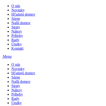
O nás
Novinky
Hľadajú domov
Súrne
Našli domov
Straty
Nálezy
Príbehy
Rady
Útulky
Kontakt
Menu
O nás
Novinky
Hľadajú domov
Súrne
Našli domov
Straty
Nálezy
Príbehy
Rady
Útulky