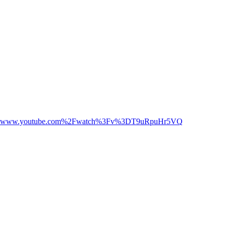
%2Fwww.youtube.com%2Fwatch%3Fv%3DT9uRpuHr5VQ