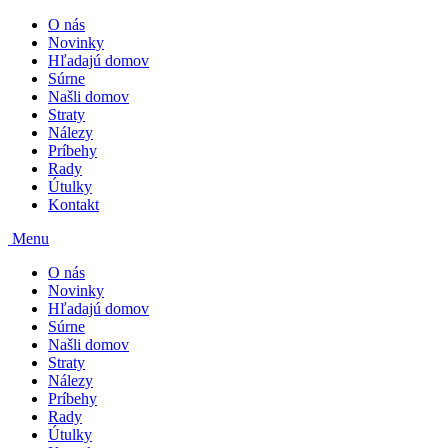
O nás
Novinky
Hľadajú domov
Súrne
Našli domov
Straty
Nálezy
Príbehy
Rady
Útulky
Kontakt
Menu
O nás
Novinky
Hľadajú domov
Súrne
Našli domov
Straty
Nálezy
Príbehy
Rady
Útulky