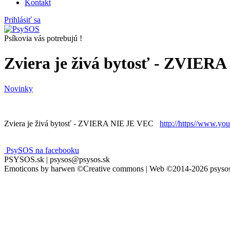
Kontakt
Prihlásiť sa
Psíkovia vás potrebujú !
Zviera je živá bytosť - ZVIER
Novinky
Zviera je živá bytosť - ZVIERA NIE JE VEC
http://https//ww
PsySOS na facebooku
PSYSOS.sk | psysos@psysos.sk
Emoticons by harwen ©Creative commons | Web ©2014-2026 psysos