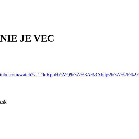
A NIE JE VEC
w.youtube.com/watch?v=T9uRpuHr5VQ%3A%3A%3Ahttps%3A%2F
.sk