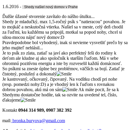
1.6.2016 -
: Shedy našiel nový domov v Prahe
Ďalšie úžasné stvorenie zavítalo do nášho útulku...
Shedy je mladučký, max 1,5-ročný psík s "natieracou" povahou. Je
to mojkáč a neskutočná vtierka. Našiel sa v meste, celý deň chodil
za ľuďmi, ku každému sa pripojil, motkal sa popod nohy, chcel si
silou-mocou nájsť nový domov:D
Pravdepodobne bol vyhodený, inak si nevieme vysvetliť prečo by sa
jeho majiteľ nehlásil...
Je to psík zo zlata, zatiaľ sa javí ako perfektný feši do rodiny k
deťom ale kludne aj ako spoločník k starším ľuďom. Má v sebe
ohromnú pozitívnu energiu a iste by rozveselil každú domácnosť.
So psíkmi sa znesie úplne bez problémov, väčších sa bojí. Zatiaľ je
čistotný, poslušný a dokonalý
Je kastrovaný, očkovaný, čipovaný. Na vodítku chodí pri nohe
(resp. pomedzi nohy:D) a je vhodný len k ľuďom s rovnakou
dobrou povahou, akú má on sám
Ak máte pocit, že sa k
Shedymu dostatočne hodíte, tak sa ozvite na uvedené tel, číslo,
ďakujeme
Kontakt
0944 314 989, 0907 382 392
mail:
bronka.buryova@gmail.com