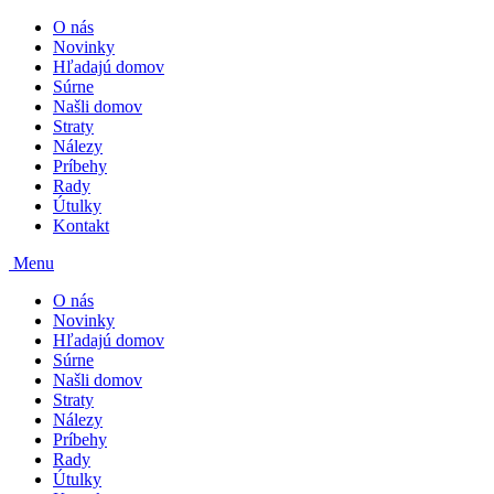
O nás
Novinky
Hľadajú domov
Súrne
Našli domov
Straty
Nálezy
Príbehy
Rady
Útulky
Kontakt
Menu
O nás
Novinky
Hľadajú domov
Súrne
Našli domov
Straty
Nálezy
Príbehy
Rady
Útulky