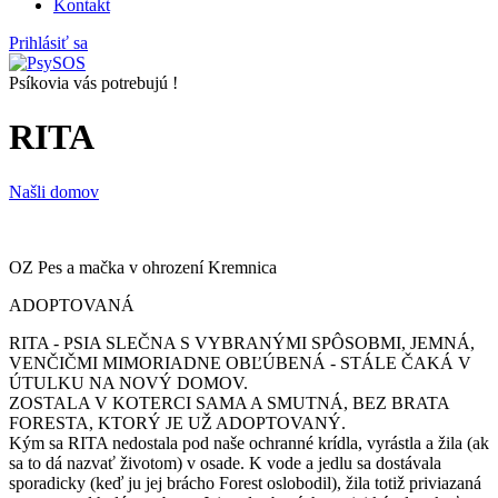
Kontakt
Prihlásiť sa
Psíkovia vás potrebujú !
RITA
Našli domov
OZ Pes a mačka v ohrození Kremnica
ADOPTOVANÁ
RITA - PSIA SLEČNA S VYBRANÝMI SPÔSOBMI, JEMNÁ,
VENČIČMI MIMORIADNE OBĽÚBENÁ - STÁLE ČAKÁ V
ÚTULKU NA NOVÝ DOMOV.
ZOSTALA V KOTERCI SAMA A SMUTNÁ, BEZ BRATA
FORESTA, KTORÝ JE UŽ ADOPTOVANÝ.
Kým sa RITA nedostala pod naše ochranné krídla, vyrástla a žila (ak
sa to dá nazvať životom) v osade. K vode a jedlu sa dostávala
sporadicky (keď ju jej brácho Forest oslobodil), žila totiž priviazaná