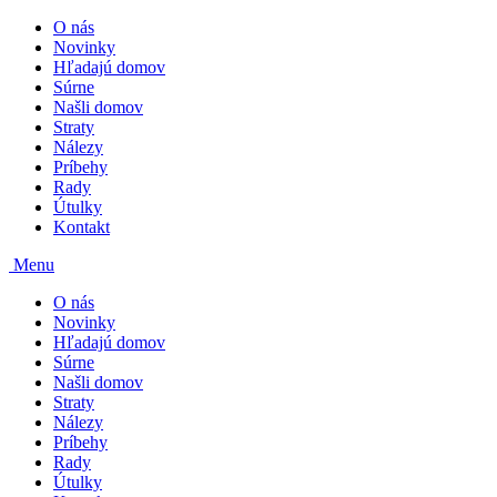
O nás
Novinky
Hľadajú domov
Súrne
Našli domov
Straty
Nálezy
Príbehy
Rady
Útulky
Kontakt
Menu
O nás
Novinky
Hľadajú domov
Súrne
Našli domov
Straty
Nálezy
Príbehy
Rady
Útulky